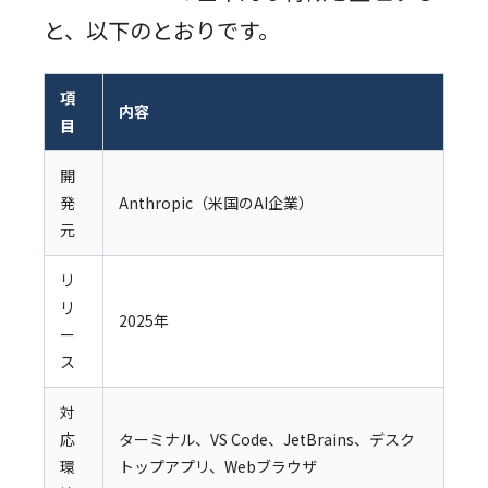
と、以下のとおりです。
項
内容
目
開
発
Anthropic（米国のAI企業）
元
リ
リ
2025年
ー
ス
対
応
ターミナル、VS Code、JetBrains、デスク
環
トップアプリ、Webブラウザ