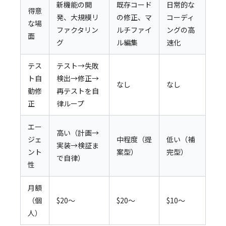
新機能の開
既存コード
日常的な
得意
発、大規模リ
の修正、マ
コーディ
な場
ファクタリン
ルチファイ
ングの高
面
グ
ル編集
速化
テス
テスト→失敗
ト自
検出→修正→
なし
なし
動修
再テストを自
正
律ループ
エー
高い（計画→
ジェ
中程度（提
低い（補
実装→検証ま
ント
案型）
完型）
で自律）
性
月額
（個
$20〜
$20〜
$10〜
人）