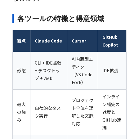
各ツールの特徴と得意領域
GitHub
観点
Claude Code
Cursor
Copilot
AI内蔵型エ
CLI + IDE拡張
ディタ
形態
+ デスクトッ
IDE拡張
（VS Code
プ + Web
Fork）
インライ
プロジェク
最大
ン補完の
自律的なタス
ト全体を理
の強
速度と
ク実行
解した文脈
み
GitHub連
対応
携