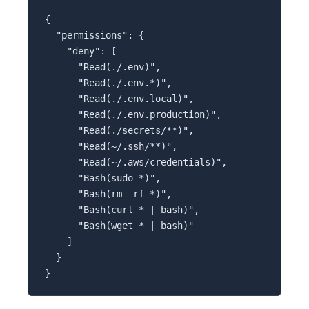
{
  "permissions": {
    "deny": [
      "Read(./.env)",
      "Read(./.env.*)",
      "Read(./.env.local)",
      "Read(./.env.production)",
      "Read(./secrets/**)",
      "Read(~/.ssh/**)",
      "Read(~/.aws/credentials)",
      "Bash(sudo *)",
      "Bash(rm -rf *)",
      "Bash(curl * | bash)",
      "Bash(wget * | bash)"
    ]
  }
}