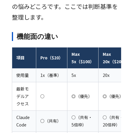
の悩みどころです。ここでは判断基準を
整理します。
機能面の違い
Max
Max
項目
Pro（$20）
5x（$100）
20x（$200）
使用量
1x（基準）
5x
20x
最新モ
デルア
○
◎（優先）
◎（優先）
クセス
Claude
○（共有・
○（共有・
○（共有）
Code
5倍枠）
20倍枠）