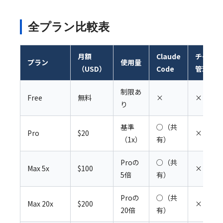
全プラン比較表
月額
Claude
チーム
プラン
使用量
（USD）
Code
管理
制限あ
Free
無料
×
×
り
基準
○（共
Pro
$20
×
（1x）
有）
Proの
○（共
Max 5x
$100
×
5倍
有）
Proの
○（共
Max 20x
$200
×
20倍
有）