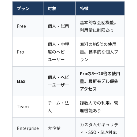
プラン
対象
特徴
基本的な会話機能。
Free
個人・試用
利用量に制限あり
個人・中程
無料の約5倍の使用
Pro
度のヘビー
量。標準的な個人プ
ユーザー
ラン
Proの5〜20倍の使用
個人・ヘビ
Max
量。最新モデル優先
ーユーザー
アクセス
チーム・法
複数人での利用。管
Team
人
理機能あり
カスタムセキュリテ
Enterprise
大企業
ィ・SSO・SLA対応