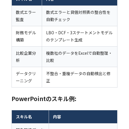
数式エラー
数式エラーと貸借対照表の整合性を
監査
自動チェック
財務モデル
LBO・DCF・3ステートメントモデル
構築
のテンプレート生成
比較企業分
複数社のデータをExcelで自動整理・
析
比較
データクリ
不整合・重複データの自動検出と修
ーニング
正
PowerPointのスキル例:
スキル名
内容