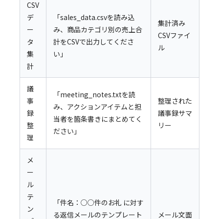
CSV
デ
「sales_data.csvを読み込
集計済み
ー
み、商品カテゴリ別の売上合
CSVファイ
タ
計をCSVで出力してくださ
ル
集
い」
計
議
「meeting_notes.txtを読
事
整理された
み、アクションアイテムと担
録
議事録サマ
当者を箇条書きにまとめてく
整
リー
ださい」
理
メ
ー
ル
テ
「件名：○○件のお礼 に対す
ン
る返信メールのテンプレート
メール文面