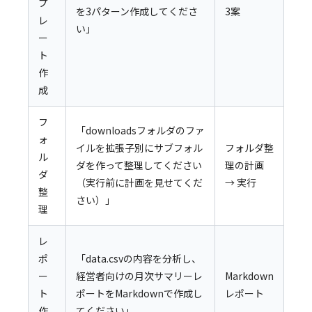
プ
を3パターン作成してくださ
3案
レ
い」
ー
ト
作
成
フ
「downloadsフォルダのファ
ォ
イルを拡張子別にサブフォル
フォルダ整
ル
ダを作って整理してください
理の計画
ダ
（実行前に計画を見せてくだ
→ 実行
整
さい）」
理
レ
ポ
「data.csvの内容を分析し、
ー
経営者向けの月次サマリーレ
Markdown
ト
ポートをMarkdownで作成し
レポート
作
てください」