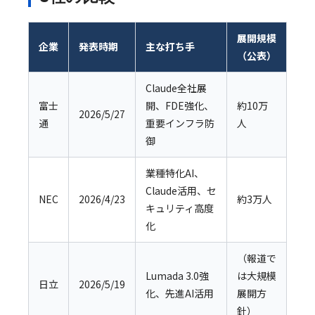
展開規模
企業
発表時期
主な打ち手
（公表）
Claude全社展
富士
開、FDE強化、
約10万
2026/5/27
通
重要インフラ防
人
御
業種特化AI、
Claude活用、セ
NEC
2026/4/23
約3万人
キュリティ高度
化
（報道で
Lumada 3.0強
は大規模
日立
2026/5/19
化、先進AI活用
展開方
針）