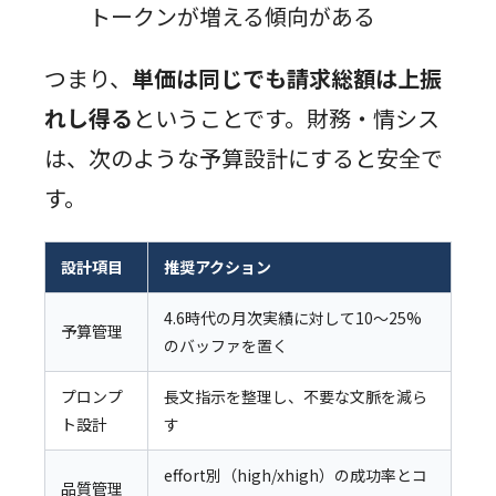
トークンが増える傾向がある
つまり、
単価は同じでも請求総額は上振
れし得る
ということです。財務・情シス
は、次のような予算設計にすると安全で
す。
設計項目
推奨アクション
4.6時代の月次実績に対して10〜25%
予算管理
のバッファを置く
プロンプ
長文指示を整理し、不要な文脈を減ら
ト設計
す
effort別（high/xhigh）の成功率とコ
品質管理