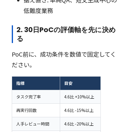
低難度業務
2. 30日PoCの評価軸を先に決め
る
PoC前に、成功条件を数値で固定してく
ださい。
指標
目安
タスク完了率
4.6比 +10%以上
再実行回数
4.6比 -15%以上
人手レビュー時間
4.6比 -20%以上