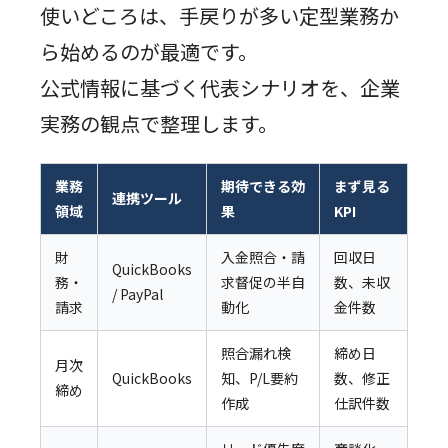
使いどころは、手戻りが多い定型業務か
ら始めるのが最適です。
公式情報に基づく代表シナリオを、企業
実務の観点で整理します。
業務
期待できる効
まず見る
連携ツール
領域
果
KPI
財
入金照合・請
回収日
QuickBooks
務・
求督促の半自
数、未収
/ PayPal
請求
動化
金件数
照合漏れ検
締め日
月次
QuickBooks
知、P/L要約
数、修正
締め
作成
仕訳件数