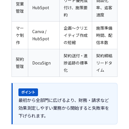
リード優先度
商談化
営業
HubSpot
付け、施策要
率、追客
管理
約
速度
マー
企画〜クリエ
施策準備
Canva /
ケ制
イティブ作成
時間、配
HubSpot
作
の短縮
信本数
契約送付・進
契約締結
契約
DocuSign
捗追跡の標準
リードタ
管理
化
イム
ポイント
最初から全部門に広げるより、財務・請求など
効果測定しやすい業務から開始すると失敗率を
下げられます。