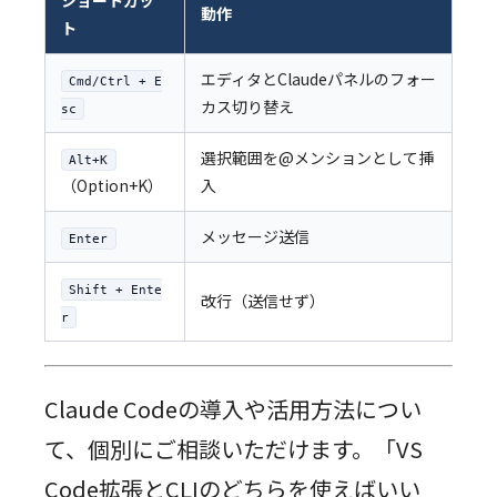
ショートカッ
動作
ト
エディタとClaudeパネルのフォー
Cmd/Ctrl + E
カス切り替え
sc
選択範囲を@メンションとして挿
Alt+K
（Option+K）
入
メッセージ送信
Enter
Shift + Ente
改行（送信せず）
r
Claude Codeの導入や活用方法につい
て、個別にご相談いただけます。「VS
Code拡張とCLIのどちらを使えばいい