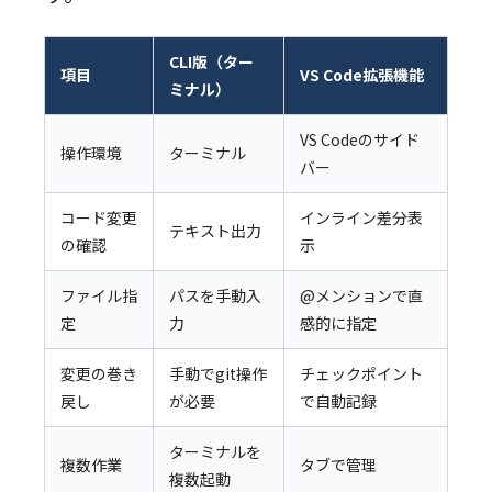
CLI版（ター
項目
VS Code拡張機能
ミナル）
VS Codeのサイド
操作環境
ターミナル
バー
コード変更
インライン差分表
テキスト出力
の確認
示
ファイル指
パスを手動入
@メンションで直
定
力
感的に指定
変更の巻き
手動でgit操作
チェックポイント
戻し
が必要
で自動記録
ターミナルを
複数作業
タブで管理
複数起動