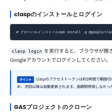
claspのインストールとログイン
# グローバルインストールnpm install -g @google/cla
を実行すると、ブラウザが開きGo
clasp login
Googleアカウントでログインしてください。
claspのアクセストークンは約1時間で期限切
ポイント
め、次回以降は自動更新されます。長期間使用しなかっ
GASプロジェクトのクローン