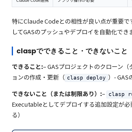
Claude Code連携
ブラウザ操作が必要
特にClaude Codeとの相性が良い点が重要
してGASのプッシュやデプロイを自動化でき
claspでできること・できないこと
できること:
– GASプロジェクトのクローン
ョンの作成・更新（
）- GA
clasp deploy
できないこと（または制限あり）:
–
clasp r
Executableとしてデプロイする追加設定が
る）