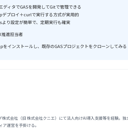
ーカルエディタでGASを開発してGitで管理できる
b Appデプロイ＋curlで実行する方式が実用的
tionsより設定が簡単で、定期実行も確実
X推進担当者
aspをインストールし、既存のGASプロジェクトをクローンしてみる
式会社（旧 株式会社クニエ）にて法人向けAI導入支援等を経験。独立後、
メディア運営を手掛ける。