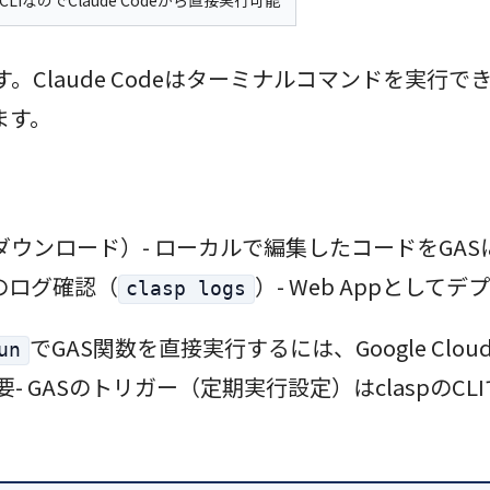
CLIなのでClaude Codeから直接実行可能
です。Claude Codeはターミナルコマンドを実行
ます。
（ダウンロード）- ローカルで編集したコードをGA
Sのログ確認（
）- Web Appとして
clasp logs
でGAS関数を直接実行するには、Google Cloud Co
un
必要- GASのトリガー（定期実行設定）はclaspの