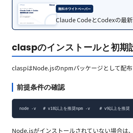
無料ホワイトペーパー
Claude CodeとCod
claspのインストールと初期
claspはNode.jsのnpmパッケージとして
前提条件の確認
node -v   # v18以上を推奨npm -v    # v9以上を推奨
Node.jsがインストールされていない場合は、