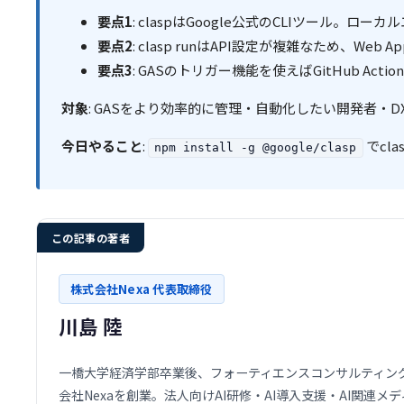
要点1
: claspはGoogle公式のCLIツール。ロ
要点2
: clasp runはAPI設定が複雑なため、We
要点3
: GASのトリガー機能を使えばGitHub Ac
対象
: GASをより効率的に管理・自動化したい開発者・D
今日やること
:
でcl
npm install -g @google/clasp
この記事の著者
株式会社Nexa 代表取締役
川島 陸
一橋大学経済学部卒業後、フォーティエンスコンサルティング株
会社Nexaを創業。法人向けAI研修・AI導入支援・AI関連