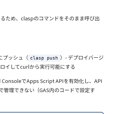
できるため、claspのコマンドをそのまま呼び出
Sにプッシュ（
）- デプロイバージ
clasp push
デプロイしてcurlから実行可能にする
nsoleでApps Script APIを有効化し、API
CLIで管理できない（GAS内のコードで設定す