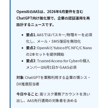
OpenAIのAASは、2026年6月要件を含む
ChatGPT向け強化策で、企業の認証運用を再
設計するニュースです。
要点1
: AASではパスキー/物理キーを必須
化し、メール・SMS復旧を無効化
要点2
: OpenAIとYubicoがC NFC/C Nano
の2本セットを提供開始
要点3
: Trusted Access for Cyberの個人
メンバーは6月1日からAAS必須
対象
: ChatGPTを業務利用する企業の情シス・
DX推進担当者
今日やること
: 高リスク業務アカウントを洗い
出し、AAS先行適用の対象者を決める