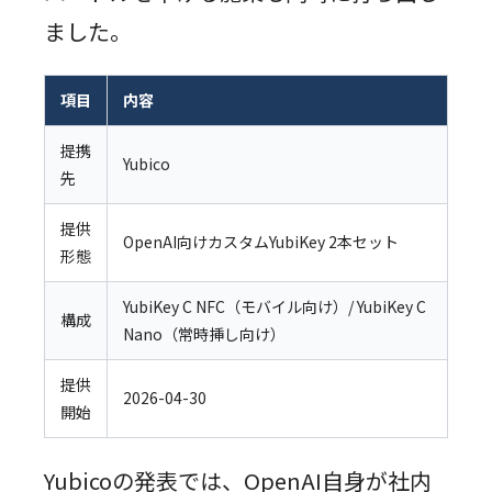
ました。
項目
内容
提携
Yubico
先
提供
OpenAI向けカスタムYubiKey 2本セット
形態
YubiKey C NFC（モバイル向け）/ YubiKey C
構成
Nano（常時挿し向け）
提供
2026-04-30
開始
Yubicoの発表では、OpenAI自身が社内