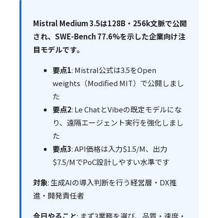
Mistral Medium 3.5は128B・256k文脈で公開
され、SWE-Bench 77.6%を示した企業向け注
目モデルです。
要点1
: Mistral公式は3.5をOpen
weights（Modified MIT）で公開しまし
た
要点2
: Le ChatとVibeの既定モデルにな
り、遠隔エージェント実行を強化しまし
た
要点3
: API価格は入力$1.5/M、出力
$7.5/MでPoC設計しやすい水準です
対象
: 生成AIの導入判断を行う経営層・DX推
進・開発責任者
今日やること
: まず3業務を選び、品質・速度・