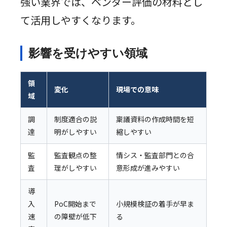
強い業界では、ベンダー評価の材料とし
て活用しやすくなります。
影響を受けやすい領域
領
変化
現場での意味
域
調
制度適合の説
稟議資料の作成時間を短
達
明がしやすい
縮しやすい
監
監査観点の整
情シス・監査部門との合
査
理がしやすい
意形成が進みやすい
導
入
PoC開始まで
小規模検証の着手が早ま
速
の障壁が低下
る