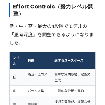
Effort Controls（努力レベル調
整）
低・中・高・最大の4段階でモデルの
「思考深度」を調整できるようになりま
した。
レベ
特徴
適するユースケース
ル
高速・低コス
簡単な質問応答、定型文
低
ト
生成
中
バランス型
一般的な分析・要約
技術文書作成、複雑な分
高
高精度