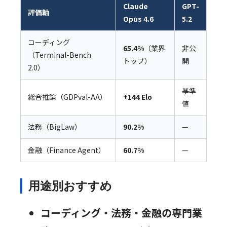
Claude
GPT-
評価軸
Opus 4.6
5.2
コーディング
65.4%
（業界
非公
（Terminal-Bench
トップ）
開
2.0）
基準
総合推論（GDPval-AA）
+144 Elo
値
法務（BigLaw）
90.2%
—
金融（Finance Agent）
60.7%
—
用途別おすすめ
コーディング・法務・金融の専門業