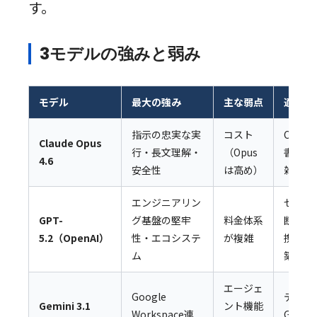
す。
3モデルの強みと弱み
モデル
最大の強み
主な弱点
適した
指示の忠実な実
コスト
CS自
Claude Opus
行・長文理解・
（Opus
書レビ
4.6
安全性
は高め）
雑な指
エンジニアリン
セキュ
GPT-
グ基盤の堅牢
料金体系
断・Az
5.2（OpenAI）
性・エコシステ
が複雑
携・イ
ム
築
エージェ
Google
データ
Gemini 3.1
ント機能
Workspace連
GDrive