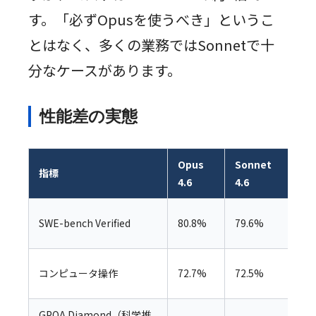
す。「必ずOpusを使うべき」というこ
とはなく、多くの業務ではSonnetで十
分なケースがあります。
性能差の実態
Opus
Sonnet
指標
差
4.6
4.6
+
SWE-bench Verified
80.8%
79.6%
ト
+
コンピュータ操作
72.7%
72.5%
ト
GPQA Diamond（科学推
+