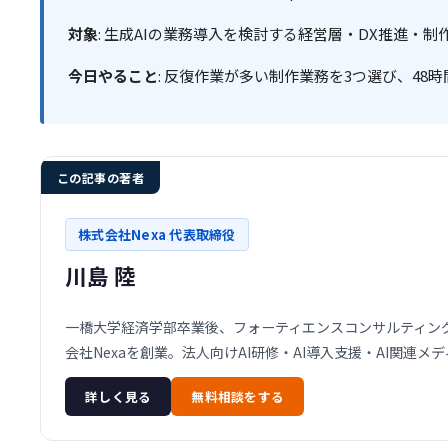
対象
: 生成AIの業務導入を検討する経営層・DX推進・制
今日やること
: 反復作業が多い制作業務を3つ選び、48時間
この記事の著者
株式会社Nexa 代表取締役
川島 陸
一橋大学経済学部卒業後、フォーティエンスコンサルティング株
会社Nexaを創業。法人向けAI研修・AI導入支援・AI関連
詳しく見る
無料相談をする