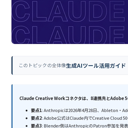
生成AIツール活用ガイド｜C
このトピックの全体像
Claude Creative Workコネクタは、8連携先とA
要点1
: Anthropicは2026年4月28日、Ableton
要点2
: Adobe公式はClaude内でCreative Clo
要点3
: Blender側はAnthropicのPatron参