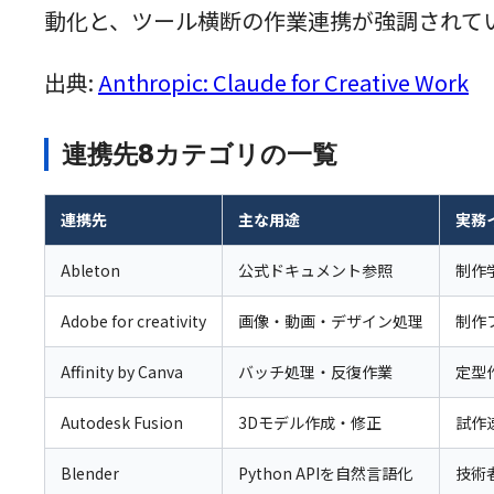
動化と、ツール横断の作業連携が強調されて
出典:
Anthropic: Claude for Creative Work
連携先8カテゴリの一覧
連携先
主な用途
実務
Ableton
公式ドキュメント参照
制作
Adobe for creativity
画像・動画・デザイン処理
制作
Affinity by Canva
バッチ処理・反復作業
定型
Autodesk Fusion
3Dモデル作成・修正
試作
Blender
Python APIを自然言語化
技術