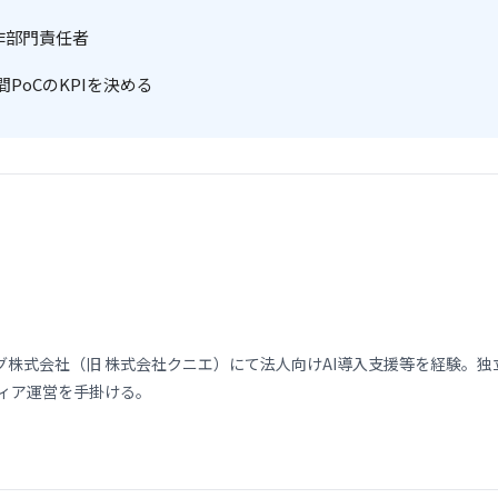
作部門責任者
PoCのKPIを決める
式会社（旧 株式会社クニエ）にて法人向けAI導入支援等を経験。独立後、
メディア運営を手掛ける。