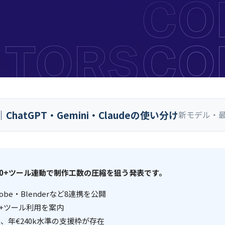
hatGPT・Gemini・Claudeの使い分け
新モデル・最
dobe 50+ツール連動で制作工数の圧縮を狙う発表です。
・Adobe・Blenderなど8連携を公開
ud 50+ツール利用を案内
加を発表、年€240k水準の支援枠が存在