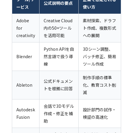
公式説明の要点
ービス
使い方
Adobe
Creative Cloud
素材探索、ドラフ
for
内の50+ツール
ト作成、複数形式
creativity
を活用可能
への展開
Python APIを自
3Dシーン調整、
Blender
然言語で扱う導
バッチ修正、簡易
線
ツール作成
制作手順の標準
公式ドキュメン
Ableton
化、教育コスト削
トを根拠に回答
減
会話で3Dモデル
Autodesk
設計部門の試作・
作成・修正を補
Fusion
検証の高速化
助