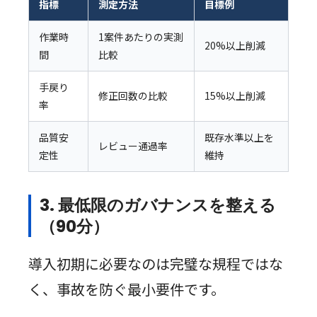
指標
測定方法
目標例
作業時
1案件あたりの実測
20%以上削減
間
比較
手戻り
修正回数の比較
15%以上削減
率
品質安
既存水準以上を
レビュー通過率
定性
維持
3. 最低限のガバナンスを整える
（90分）
導入初期に必要なのは完璧な規程ではな
く、事故を防ぐ最小要件です。