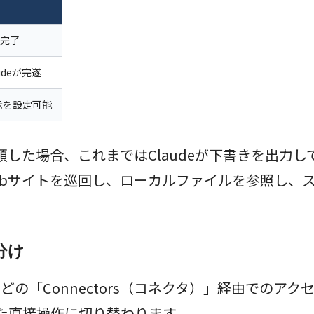
完了
udeが完遂
指示を設定可能
した場合、これまではClaudeが下書きを出力
ラウザでWebサイトを巡回し、ローカルファイルを参
分け
e Driveなどの「Connectors（コネクタ）」経
た直接操作に切り替わります。