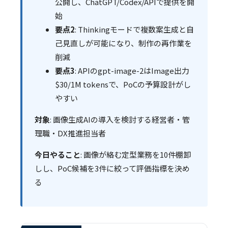
公開し、ChatGPT/Codex/APIで提供を開
始
要点2
: Thinkingモードで複数案生成と自
己見直しが可能になり、制作の再作業を
削減
要点3
: APIのgpt-image-2はImage出力
$30/1M tokensで、PoCの予算設計がし
やすい
対象
: 画像生成AIの導入を検討する経営者・管
理職・DX推進担当者
今日やること
: 画像が絡む定型業務を10件棚卸
しし、PoC候補を3件に絞って評価指標を決め
る