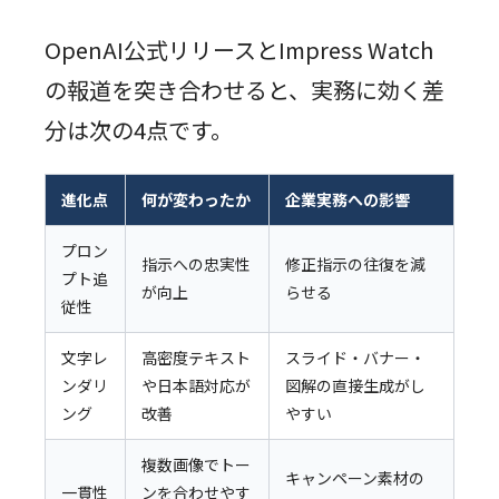
OpenAI公式リリースとImpress Watch
の報道を突き合わせると、実務に効く差
分は次の4点です。
進化点
何が変わったか
企業実務への影響
プロン
指示への忠実性
修正指示の往復を減
プト追
が向上
らせる
従性
文字レ
高密度テキスト
スライド・バナー・
ンダリ
や日本語対応が
図解の直接生成がし
ング
改善
やすい
複数画像でトー
キャンペーン素材の
一貫性
ンを合わせやす