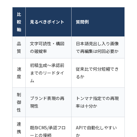
比
較
見るべきポイント
質問例
軸
品
文字可読性・構図
日本語見出し入り画像
質
の破綻率
で再編集は何回必要か
初稿生成〜承認前
速
従来比で何分短縮でき
までのリードタイ
度
るか
ム
制
ブランド表現の再
トンマナ指定での再現
御
現性
率は十分か
性
連
既存CMS/承認フロ
APIで自動化しやすい
携
ーとの接続
か