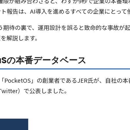
限が組み合わさると、わずか9秒で企業の本番環境を破
デント報告は、AI導入を進めるすべての企業にとっ
いう期待の裏で、運用設計を誤ると致命的な事故が
策を解説します。
aSの本番データベース
aS「PocketOS」の創業者であるJER氏が、自
witter）で公表しました。