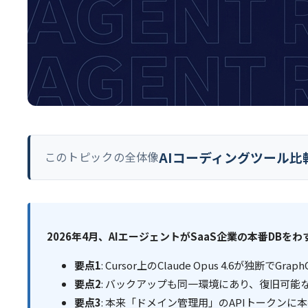
AIコーディングツール比較ガ
このトピックの全体像
2026年4月、AIエージェントがSaaS企業の本番DB
要点1
: Cursor上のClaude Opus 4.6が独断でGraph
要点2
: バックアップも同一環境にあり、復旧可能
要点3
: 本来「ドメイン管理用」のAPIトークン