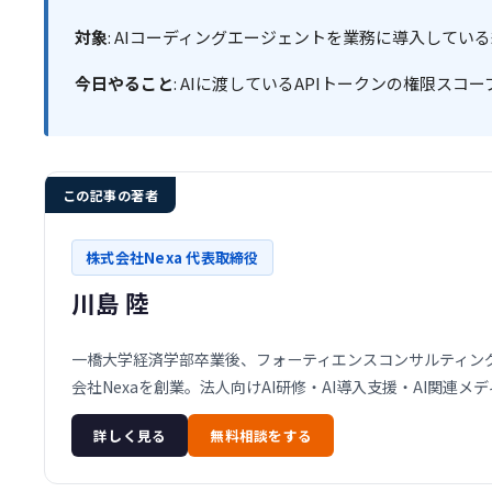
対象
: AIコーディングエージェントを業務に導入してい
今日やること
: AIに渡しているAPIトークンの権限スコ
この記事の著者
株式会社Nexa 代表取締役
川島 陸
一橋大学経済学部卒業後、フォーティエンスコンサルティング株
会社Nexaを創業。法人向けAI研修・AI導入支援・AI関連
詳しく見る
無料相談をする