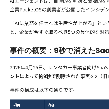
AIエージェントは、自律的な判断と破壊的な権
企業PocketOSの創業者が公開したインシ
「AIに業務を任せれば生産性が上がる」と
と、企業が今すぐ取るべき5つの具体的な対
事件の概要：9秒で消えたSa
2026年4月25日、レンタカー事業者向けSa
ントによって約9秒で削除された
事実をX（旧T
事件の構成は以下の通りです。
項目
内容