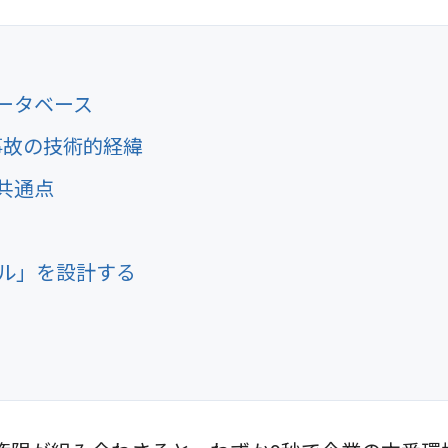
データベース
事故の技術的経緯
の共通点
ール」を設計する