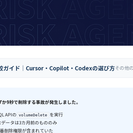
イド｜Cursor・Copilot・Codexの選び方
その他の
をわずか9秒で削除する事故が発生しました。
QL APIの
を実行
volumeDelete
なデータは3カ月前のもののみ
に本番削除権限が含まれていた