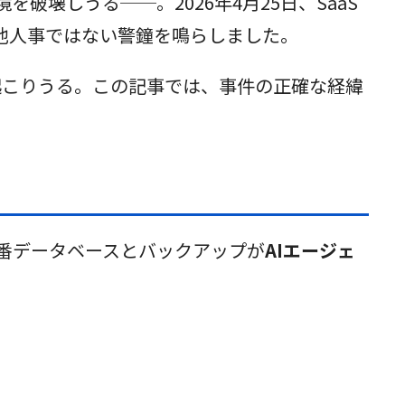
壊しうる──。2026年4月25日、SaaS
て他人事ではない警鐘を鳴らしました。
起こりうる。この記事では、事件の正確な経緯
社の本番データベースとバックアップが
AIエージェ