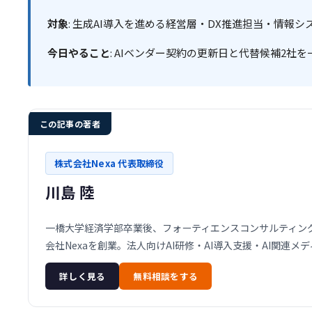
対象
: 生成AI導入を進める経営層・DX推進担当・情報シ
今日やること
: AIベンダー契約の更新日と代替候補2社
この記事の著者
株式会社Nexa 代表取締役
川島 陸
一橋大学経済学部卒業後、フォーティエンスコンサルティング株
会社Nexaを創業。法人向けAI研修・AI導入支援・AI関連
詳しく見る
無料相談をする