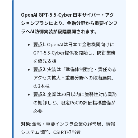
OpenAI GPT-5.5-Cyber 日本サイバー・アク
ションプランにより、金融分野から重要インフ
ラへAI防御実装が段階展開されます。
要点1
: OpenAIは日本で金融機関向けに
GPT-5.5-Cyber提供を開始し、防御業務
を優先支援
要点2
: 実装は「準備体制強化・責任ある
アクセス拡大・重要分野への段階展開」
の3本柱
要点3
: 企業は30日以内に脆弱性対応業務
の棚卸しと、限定PoCの評価指標整備が
必要
対象
: 金融・重要インフラ企業の経営層、情報
システム部門、CSIRT担当者