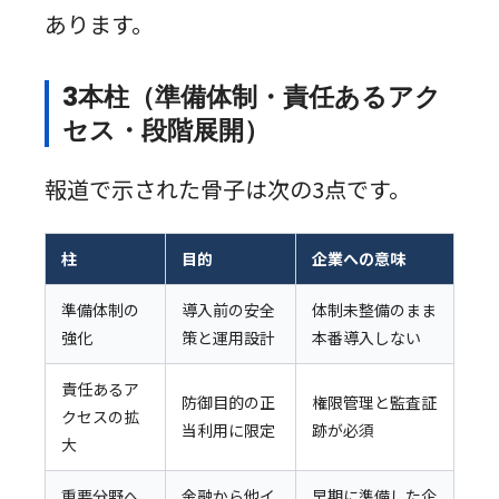
あります。
3本柱（準備体制・責任あるアク
セス・段階展開）
報道で示された骨子は次の3点です。
柱
目的
企業への意味
準備体制の
導入前の安全
体制未整備のまま
強化
策と運用設計
本番導入しない
責任あるア
防御目的の正
権限管理と監査証
クセスの拡
当利用に限定
跡が必須
大
重要分野へ
金融から他イ
早期に準備した企